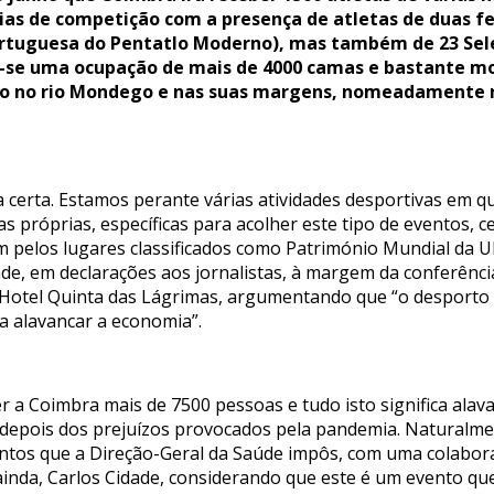
dias de competição com a presença de atletas de duas fe
ortuguesa do Pentatlo Moderno), mas também de 23 Sele
-se uma ocupação de mais de 4000 camas e bastante m
ro no rio Mondego e nas suas margens, nomeadamente n
 certa. Estamos perante várias atividades desportivas em qu
as próprias, específicas para acolher este tipo de eventos,
 pelos lugares classificados como Património Mundial da 
de, em declarações aos jornalistas, à margem da conferênc
otel Quinta das Lágrimas, argumentando que “o desporto co
a alavancar a economia”.
r a Coimbra mais de 7500 pessoas e tudo isto significa alava
 depois dos prejuízos provocados pela pandemia. Naturalm
tos que a Direção-Geral da Saúde impôs, com uma colaboraç
ainda, Carlos Cidade, considerando que este é um evento qu