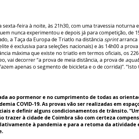
 sexta-feira à noite, às 21h30, com uma travessia noturn
 quem nunca experimentou e depois já para competição, de 15
ado, a Taça da Europa de Triatlo na distância
sprint
arranca 
elite é exclusiva para seleções nacionais) e às 14h00 a prova
ncia máxima que existe no triatlo em termos oficiais, os 22
o, vai decorrer “a prova de meia distância, a prova de
aquab
 fazem apenas o segmento de bicicleta e o de corrida)”. “Ist
izada ao pormenor e no cumprimento de todas as orient
emia COVID-19. As provas vão ser realizadas em espaço 
ciais e definir alguns condicionamentos de trânsito. “Um
ão trazer à cidade de Coimbra são com certeza compens
elativamente à pandemia e para a retoma da atividade 
e.