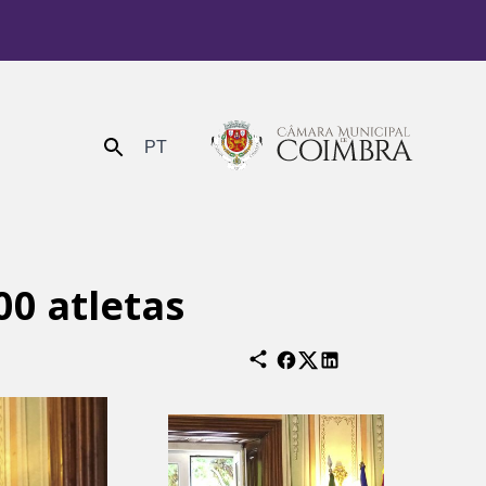
PT
Enviar
00 atletas