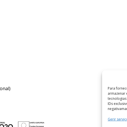
onal)
Para fornec
armazenar e
tecnologia
IDs exclusi
negativaman
Gerir serviç