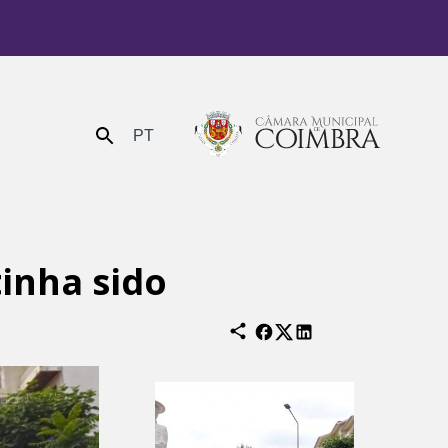
PT
Enviar
inha sido