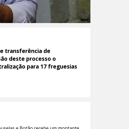
e transferência de
são deste processo o
ralização para 17 freguesias
Souselas e Botão recebe um montante