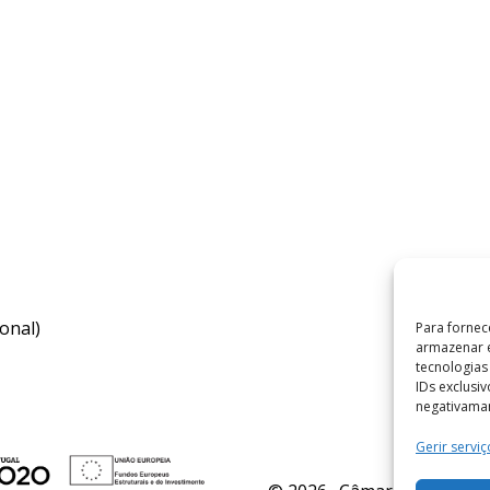
onal)
Para fornec
armazenar e
tecnologia
IDs exclusi
negativaman
Gerir serviç