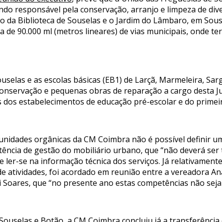
ando responsável pela conservação, arranjo e limpeza de di
ço da Biblioteca de Souselas e o Jardim do Lâmbaro, em Sous
 de 90.000 ml (metros lineares) de vias municipais, onde te
Souselas e as escolas básicas (EB1) de Larçã, Marmeleira, Sa
conservação e pequenas obras de reparação a cargo desta J
os estabelecimentos de educação pré-escolar e do primeiro
unidades orgânicas da CM Coimbra não é possível definir um 
tência de gestão do mobiliário urbano, que “não deverá ser 
e ler-se na informação técnica dos serviços. Já relativamen
 de atividades, foi acordado em reunião entre a vereadora An
i Soares, que “no presente ano estas competências não sejam
Souselas e Botão, a CM Coimbra concluiu já a transferência