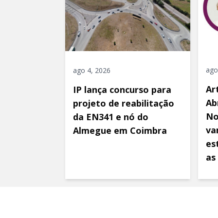
ago
ago 4, 2026
Ar
IP lança concurso para
Ab
projeto de reabilitação
No
da EN341 e nó do
va
Almegue em Coimbra
es
as