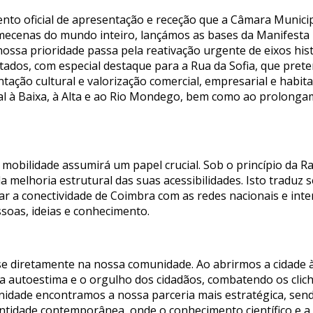
vento oficial de apresentação e receção que a Câmara Munic
 mecenas do mundo inteiro, lançámos as bases da Manifesta
nossa prioridade passa pela reativação urgente de eixos hi
ados, com especial destaque para a Rua da Sofia, que pr
ntação cultural e valorização comercial, empresarial e habit
nal à Baixa, à Alta e ao Rio Mondego, bem como ao prolon
 mobilidade assumirá um papel crucial. Sob o princípio da 
melhoria estrutural das suas acessibilidades. Isto traduz s
çar a conectividade de Coimbra com as redes nacionais e int
ssoas, ideias e conhecimento.
r se diretamente na nossa comunidade. Ao abrirmos a cidade à
 a autoestima e o orgulho dos cidadãos, combatendo os cli
idade encontramos a nossa parceria mais estratégica, sendo
tidade contemporânea, onde o conhecimento científico e a 