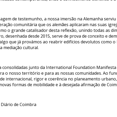
sagem de testemunho, a nossa imersão na Alemanha serviu 
eração comunitária que os alemães aplicaram nas suas igreja
como o grande catalisador desta reflexão, unindo todas as d
ro, desenhada desde 2015, serve de prova de conceito e d
algo que já provámos ao reabrir edifícios devolutos como o
da mediação cultural.
 consolidadas junto da International Foundation Manifesta
ara o nosso território e para as nossas comunidades. Ao f
idade internacional, rigor e coerência no planeamento urban
a novas formas de mobilidade e à desejada afirmação de Coim
 Diário de Coimbra