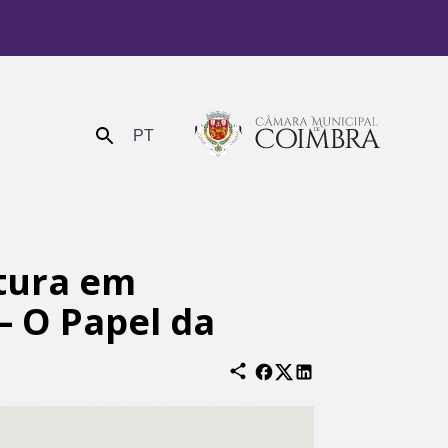
PT
Enviar
ltura em
– O Papel da