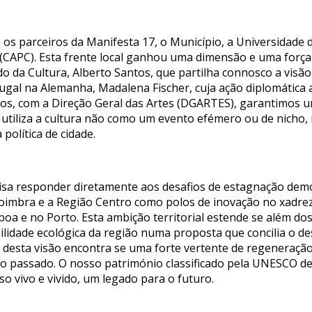
 os parceiros da Manifesta 17, o Município, a Universidade 
 (CAPC). Esta frente local ganhou uma dimensão e uma força 
do da Cultura, Alberto Santos, que partilha connosco a visã
ugal na Alemanha, Madalena Fischer, cuja ação diplomática 
ntos, com a Direção Geral das Artes (DGARTES), garantimos 
 utiliza a cultura não como um evento efémero ou de nicho
olítica de cidade.
sa responder diretamente aos desafios de estagnação demog
imbra e a Região Centro como polos de inovação no xadre
sboa e no Porto. Esta ambição territorial estende se além dos
abilidade ecológica da região numa proposta que concilia o
 desta visão encontra se uma forte vertente de regeneração,
 do passado. O nosso património classificado pela UNESCO d
o vivo e vivido, um legado para o futuro.