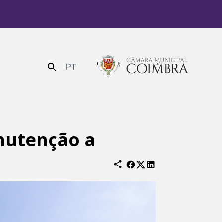
PT
Enviar
nutenção a