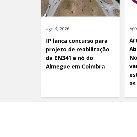
ago
ago 4, 2026
Ar
IP lança concurso para
Ab
projeto de reabilitação
No
da EN341 e nó do
va
Almegue em Coimbra
es
as