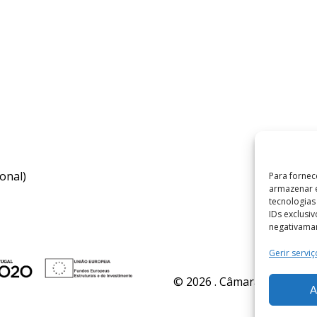
onal)
Para fornec
armazenar e
tecnologia
IDs exclusi
negativaman
Gerir serviç
© 2026 . Câmara Municipal 
A