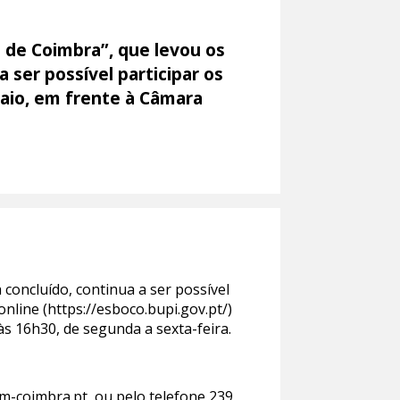
 de Coimbra”, que levou os
 ser possível participar os
Maio, em frente à Câmara
concluído, continua a ser possível
nline (https://esboco.bupi.gov.pt/)
às 16h30, de segunda a sexta-feira.
m-coimbra.pt, ou pelo telefone 239