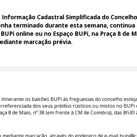
 Informação Cadastral Simplificada do Concelho
enha terminado durante esta semana, continua a
 BUPi online ou no Espaço BUPi, na Praça 8 de 
ediante marcação prévia.
tinerante os balcões BUPi às freguesias do concelho esteja 
rreferenciada dos seus prédios rústicos ou mistos no BUPi o
ça 8 de Maio, nº 38 (em frente à CM de Coimbra), das 8h30 
o mediante marcação, através do endereço de e-mail bupi@c