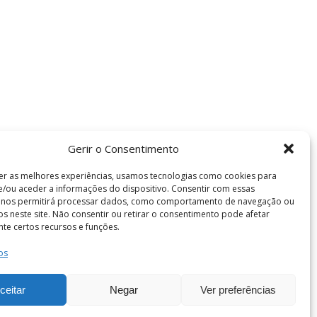
Gerir o Consentimento
er as melhores experiências, usamos tecnologias como cookies para
/ou aceder a informações do dispositivo. Consentir com essas
s nos permitirá processar dados, como comportamento de navegação ou
vos neste site. Não consentir ou retirar o consentimento pode afetar
te certos recursos e funções.
os
Termos e Condições
de Coimbra . Todos os direitos reservados.
ceitar
Negar
Ver preferências