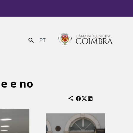
PT
Enviar
ne e no