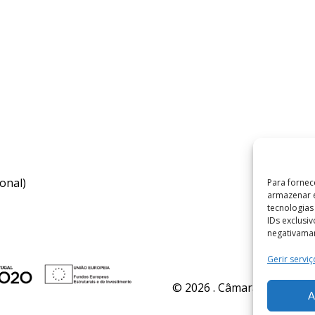
onal)
Para fornec
armazenar e
tecnologia
IDs exclusi
negativaman
Gerir serviç
© 2026 . Câmara Municipal 
A