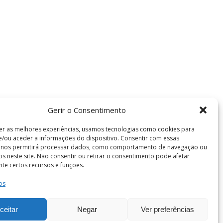
Gerir o Consentimento
er as melhores experiências, usamos tecnologias como cookies para
/ou aceder a informações do dispositivo. Consentir com essas
s nos permitirá processar dados, como comportamento de navegação ou
vos neste site. Não consentir ou retirar o consentimento pode afetar
te certos recursos e funções.
os
Termos e Condições
de Coimbra . Todos os direitos reservados.
ceitar
Negar
Ver preferências