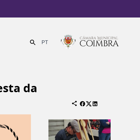
PT
Enviar
esta da