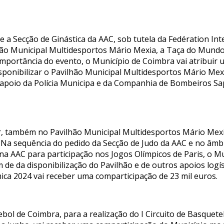
 a Secção de Ginástica da AAC, sob tutela da Fedération In
ilhão Municipal Multidesportos Mário Mexia, a Taça do Mund
importância do evento, o Município de Coimbra vai atribuir 
isponibilizar o Pavilhão Municipal Multidesportos Mário Mex
m apoio da Polícia Municipa e da Companhia de Bombeiros S
ar, também no Pavilhão Municipal Multidesportos Mário Mexia
 Na sequência do pedido da Secção de Judo da AAC e no âmb
a na AAC para participação nos Jogos Olímpicos de Paris, o 
lém de da disponibilização do Pavilhão e de outros apoios log
mica 2024 vai receber uma comparticipação de 23 mil euros.
ebol de Coimbra, para a realização do I Circuito de Basquet