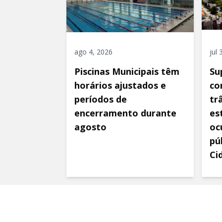
ago 4, 2026
jul
Piscinas Municipais têm
Su
horários ajustados e
co
períodos de
tr
encerramento durante
es
agosto
oc
pú
Ci