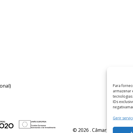
onal)
Para fornec
armazenar e
tecnologia
IDs exclusi
negativaman
Gerir serviç
© 2026 . Câmara Municipal 