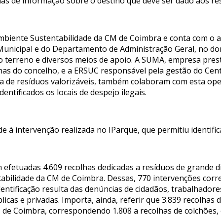
has de informação sobre o destino que deve ser dado aos r
mbiente Sustentabilidade da CM de Coimbra e conta com o
Municipal e do Departamento de Administração Geral, no dom
o terreno e diversos meios de apoio. A SUMA, empresa pres
nas do concelho, e a ERSUC responsável pela gestão do Cen
ha de resíduos valorizáveis, também colaboram com esta oper
entificados os locais de despejo ilegais.
à intervenção realizada no IParque, que permitiu identifica
am efetuadas 4.609 recolhas dedicadas a resíduos de grande 
abilidade da CM de Coimbra. Dessas, 770 intervenções co
dentificação resulta das denúncias de cidadãos, trabalhador
licas e privadas. Importa, ainda, referir que 3.839 recolhas
M de Coimbra, correspondendo 1.808 a recolhas de colchões, c