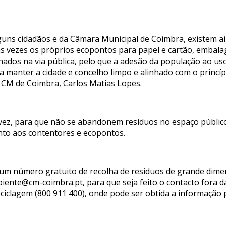
guns cidadãos e da Câmara Municipal de Coimbra, existem a
as vezes os próprios ecopontos para papel e cartão, embala
nados na via pública, pelo que a adesão da população ao us
a manter a cidade e concelho limpo e alinhado com o princí
 CM de Coimbra, Carlos Matias Lopes.
vez, para que não se abandonem resíduos no espaço públic
unto aos contentores e ecopontos.
 um número gratuito de recolha de resíduos de grande dim
iente@cm-coimbra.pt
, para que seja feito o contacto fora d
ciclagem (800 911 400), onde pode ser obtida a informação 