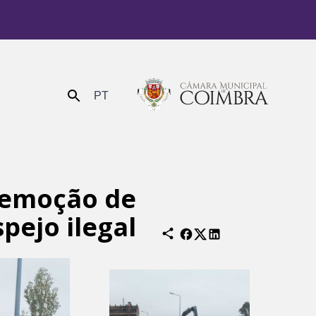
PT
Enviar
remoção de
pejo ilegal