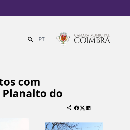
PT
Enviar
atos com
 Planalto do