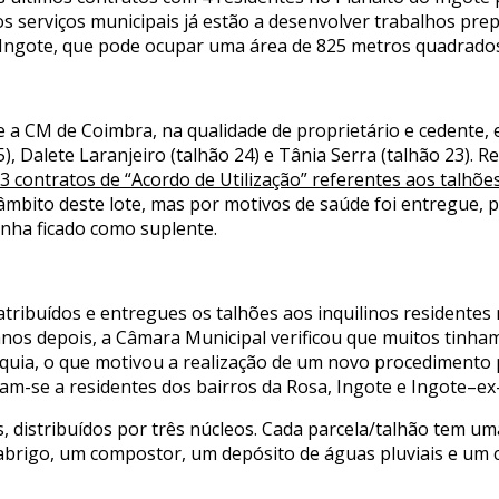
s serviços municipais já estão a desenvolver trabalhos pr
 Ingote, que pode ocupar uma área de 825 metros quadrado
e a CM de Coimbra, na qualidade de proprietário e cedente, 
25), Dalete Laranjeiro (talhão 24) e Tânia Serra (talhão 23).
3 contratos de “Acordo de Utilização” referentes aos talhõe
o âmbito deste lote, mas por motivos de saúde foi entregue
nha ficado como suplente.
atribuídos e entregues os talhões aos inquilinos residentes 
8 anos depois, a Câmara Municipal verificou que muitos tin
tarquia, o que motivou a realização de um novo procedimento
nam-se a residentes dos bairros da Rosa, Ingote e Ingote–ex
s, distribuídos por três núcleos. Cada parcela/talhão tem 
brigo, um compostor, um depósito de águas pluviais e um c