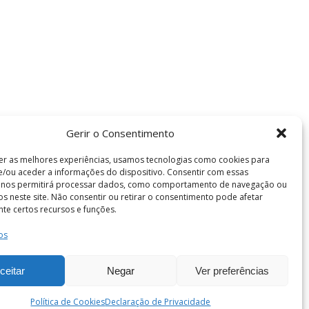
Gerir o Consentimento
er as melhores experiências, usamos tecnologias como cookies para
/ou aceder a informações do dispositivo. Consentir com essas
s nos permitirá processar dados, como comportamento de navegação ou
vos neste site. Não consentir ou retirar o consentimento pode afetar
te certos recursos e funções.
os
Termos e Condições
de Coimbra . Todos os direitos reservados.
ceitar
Negar
Ver preferências
Política de Cookies
Declaração de Privacidade