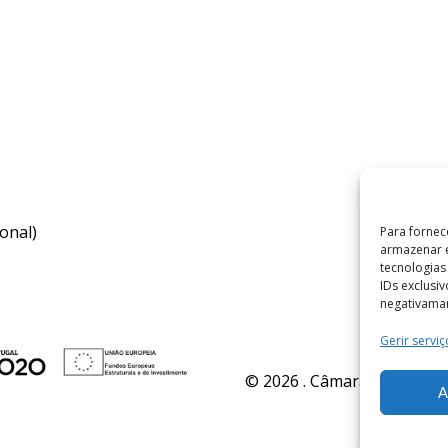
onal)
Para fornec
armazenar e
tecnologia
IDs exclusi
negativaman
Gerir serviç
© 2026 . Câmara Municipal 
A