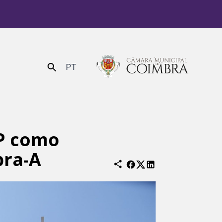
PT
Enviar
CP como
bra-A