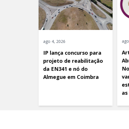
ago
ago 4, 2026
Ar
IP lança concurso para
Ab
projeto de reabilitação
No
da EN341 e nó do
va
Almegue em Coimbra
es
as