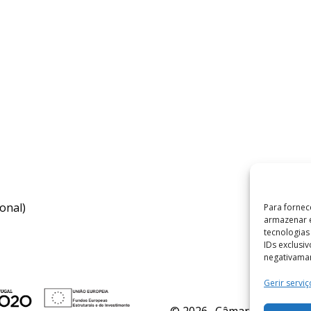
onal)
Para fornec
armazenar e
tecnologia
IDs exclusi
negativaman
Gerir serviç