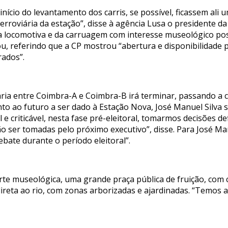
 início do levantamento dos carris, se possível, ficassem al
rroviária da estação”, disse à agência Lusa o presidente da
a locomotiva e da carruagem com interesse museológico po
icou, referindo que a CP mostrou “abertura e disponibilidade
rados”.
ria entre Coimbra-A e Coimbra-B irá terminar, passando a ci
nto ao futuro a ser dado à Estação Nova, José Manuel Silva 
l e criticável, nesta fase pré-eleitoral, tomarmos decisões de
 ser tomadas pelo próximo executivo”, disse. Para José Manu
bate durante o período eleitoral”.
arte museológica, uma grande praça pública de fruição, co
direta ao rio, com zonas arborizadas e ajardinadas. “Temos 