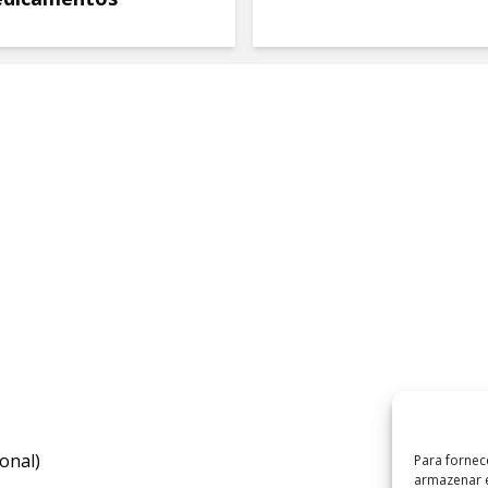
onal)
Para fornec
armazenar e