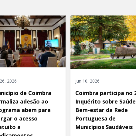
 26, 2026
jun 10, 2026
nicípio de Coimbra
Coimbra participa no 2
rmaliza adesão ao
Inquérito sobre Saúde
ograma abem para
Bem-estar da Rede
argar o acesso
Portuguesa de
atuito a
Municípios Saudáveis
dicamentos