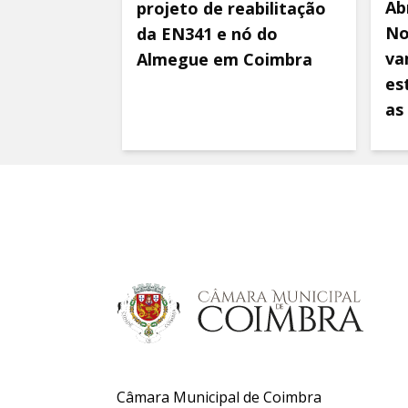
Ab
projeto de reabilitação
No
da EN341 e nó do
va
Almegue em Coimbra
es
as
Câmara Municipal de Coimbra