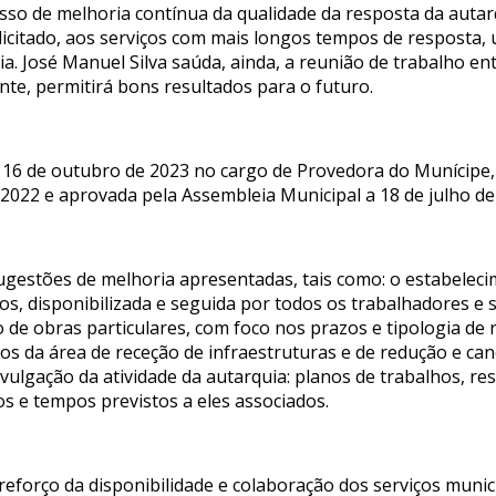
so de melhoria contínua da qualidade da resposta da autarq
solicitado, aos serviços com mais longos tempos de resposta
a. José Manuel Silva saúda, ainda, a reunião de trabalho e
te, permitirá bons resultados para o futuro.
e 16 de outubro de 2023 no cargo de Provedora do Munícipe
 2022 e aprovada pela Assembleia Municipal a 18 de julho de
 sugestões de melhoria apresentadas, tais como: o estabelec
os, disponibilizada e seguida por todos os trabalhadores e 
ção de obras particulares, com foco nos prazos e tipologia 
tos da área de receção de infraestruturas e de redução e ca
ivulgação da atividade da autarquia: planos de trabalhos, r
s e tempos previstos a eles associados.
eforço da disponibilidade e colaboração dos serviços munici