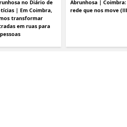
runhosa no Diário de
Abrunhosa | Coimbra:
tícias | Em Coimbra,
rede que nos move (III
mos transformar
tradas em ruas para
 pessoas