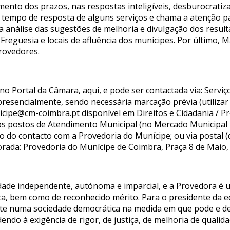
mento dos prazos, nas respostas inteligíveis, desburocrati
 do tempo de resposta de alguns serviços e chama a atenção 
 a análise das sugestões de melhoria e divulgação dos resu
Freguesia e locais de afluência dos munícipes. Por último, M
Provedores.
 no Portal da Câmara,
aqui
, e pode ser contactada via: Serv
 presencialmente, sendo necessária marcação prévia (utilizar
icipe@cm-coimbra.pt
disponível em Direitos e Cidadania / Pr
os postos de Atendimento Municipal (no Mercado Municipal D
o do contacto com a Provedoria do Munícipe; ou via postal 
orada: Provedoria do Munícipe de Coimbra, Praça 8 de Maio,
dade independente, autónoma e imparcial, e a Provedora é
ica, bem como de reconhecido mérito. Para o presidente da e
e numa sociedade democrática na medida em que pode e de
endo à exigência de rigor, de justiça, de melhoria de qualid