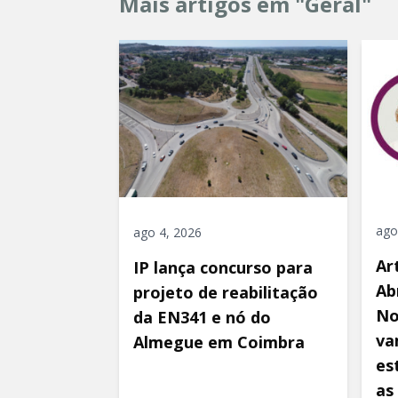
Mais artigos em "Geral"
ago
ago 4, 2026
Ar
IP lança concurso para
Ab
projeto de reabilitação
No
da EN341 e nó do
va
Almegue em Coimbra
es
as