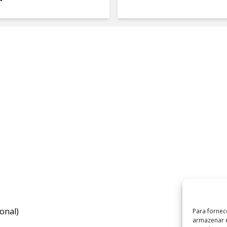
onal)
Para fornec
armazenar e