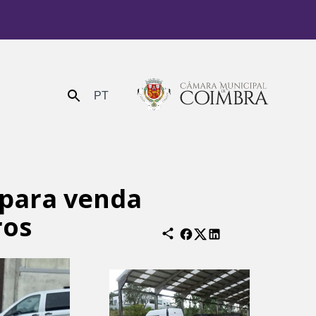
PT
Enviar
 para venda
ros