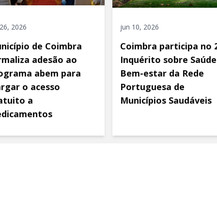
 26, 2026
jun 10, 2026
nicípio de Coimbra
Coimbra participa no 2
rmaliza adesão ao
Inquérito sobre Saúde
ograma abem para
Bem-estar da Rede
argar o acesso
Portuguesa de
atuito a
Municípios Saudáveis
dicamentos