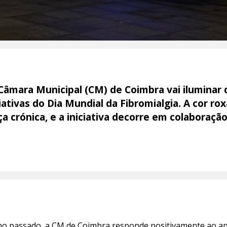
Câmara Municipal (CM) de Coimbra vai iluminar 
ciativas do Dia Mundial da Fibromialgia. A cor ro
ça crónica, e a iniciativa decorre em colaboraç
o passado, a CM de Coimbra responde positivamente ao ape