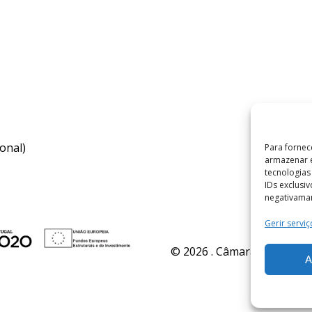
onal)
Para fornec
armazenar e
tecnologia
IDs exclusi
negativaman
Gerir serviç
© 2026 . Câmara Municipal 
A