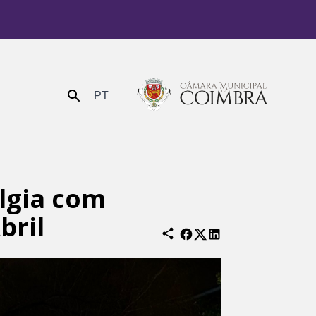
PT
Enviar
lgia com
bril