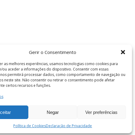
Gerir o Consentimento
er as melhores experiências, usamos tecnologias como cookies para
/ou aceder a informações do dispositivo. Consentir com essas
s nos permitirá processar dados, como comportamento de navegação ou
vos neste site. Não consentir ou retirar o consentimento pode afetar
te certos recursos e funções.
os
Termos e Condições
de Coimbra . Todos os direitos reservados.
ceitar
Negar
Ver preferências
Política de Cookies
Declaração de Privacidade