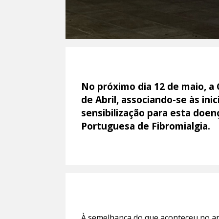
No próximo dia 12 de maio, a 
de Abril, associando-se às ini
sensibilização para esta doen
Portuguesa de Fibromialgia.
À semelhança do que aconteceu no an