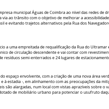
mpresa municipal Águas de Coimbra ao nível das redes de dr
 a via ao trânsito com o objetivo de melhorar a acessibilidad
asil e evitando trajetos alternativos pela Rua dos Navegado
ício a uma empreitada de requalificação da Rua do Ultramar 
nico de circulação descendente e vai contar com revestiment
de resíduos semi-enterrados e 24 lugares de estacionament
 do espaço envolvente, com a criação de uma nova área ver
e à estadia -, em alinhamento com as preocupações da miti
veis são alargadas, num local com vistas aprazíveis sobre o
 dotado de mobiliário urbano para potenciar o usufruto daq