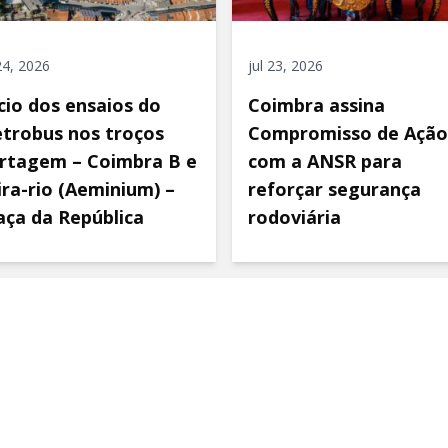
 24, 2026
jul 23, 2026
ício dos ensaios do
Coimbra assina
trobus nos troços
Compromisso de Ação
rtagem – Coimbra B e
com a ANSR para
ira-rio (Aeminium) –
reforçar segurança
aça da República
rodoviária