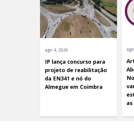
ago
ago 4, 2026
Ar
IP lança concurso para
Ab
projeto de reabilitação
No
da EN341 e nó do
va
Almegue em Coimbra
es
as