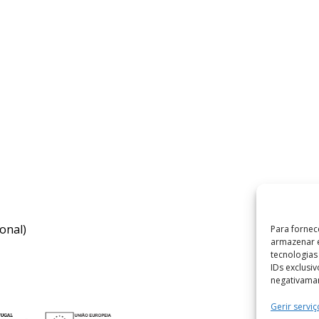
onal)
Para fornec
armazenar e
tecnologia
IDs exclusi
negativaman
Gerir serviç