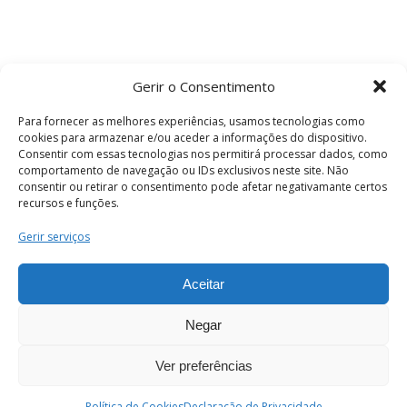
Gerir o Consentimento
Para fornecer as melhores experiências, usamos tecnologias como
cookies para armazenar e/ou aceder a informações do dispositivo.
Consentir com essas tecnologias nos permitirá processar dados, como
comportamento de navegação ou IDs exclusivos neste site. Não
consentir ou retirar o consentimento pode afetar negativamante certos
recursos e funções.
Termos e Condições
Gerir serviços
Aceitar
© 2026 . Câmara Municipal de Coimbra . Todos
os direitos reservados.
Negar
Ver preferências
PT
Enviar
Política de Cookies
Declaração de Privacidade