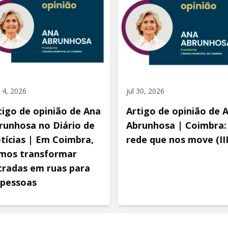
 4, 2026
jul 30, 2026
tigo de opinião de Ana
Artigo de opinião de 
runhosa no Diário de
Abrunhosa | Coimbra:
tícias | Em Coimbra,
rede que nos move (III
mos transformar
tradas em ruas para
 pessoas