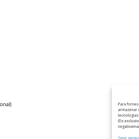
onal)
Para fornec
armazenar e
tecnologia
IDs exclusi
negativaman
Gerir serviç