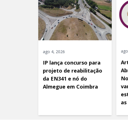
ago
ago 4, 2026
Ar
IP lança concurso para
Ab
projeto de reabilitação
No
da EN341 e nó do
va
Almegue em Coimbra
es
as