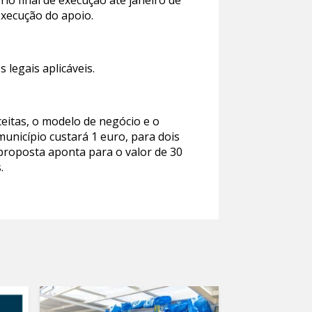
io final de execução até janeiro de
 execução do apoio.
 legais aplicáveis.
ceitas, o modelo de negócio e o
unicípio custará 1 euro, para dois
 proposta aponta para o valor de 30
.