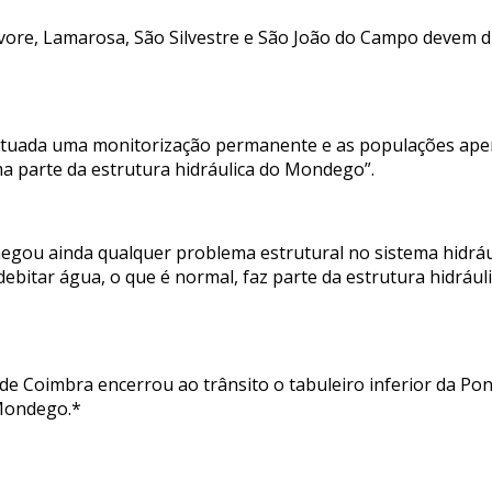
re, Lamarosa, São Silvestre e São João do Campo devem diri
fetuada uma monitorização permanente e as populações apen
a parte da estrutura hidráulica do Mondego”.
egou ainda qualquer problema estrutural no sistema hidr
ebitar água, o que é normal, faz parte da estrutura hidrául
o de Coimbra encerrou ao trânsito o tabuleiro inferior da P
 Mondego.*