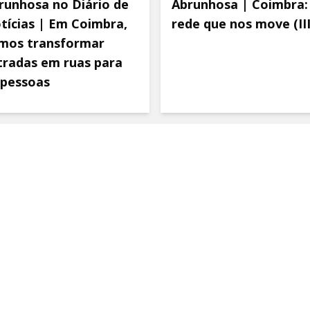
runhosa no Diário de
Abrunhosa | Coimbra:
tícias | Em Coimbra,
rede que nos move (III
mos transformar
tradas em ruas para
 pessoas