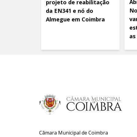
Ab
projeto de reabilitação
No
da EN341 e nó do
va
Almegue em Coimbra
es
as
Câmara Municipal de Coimbra