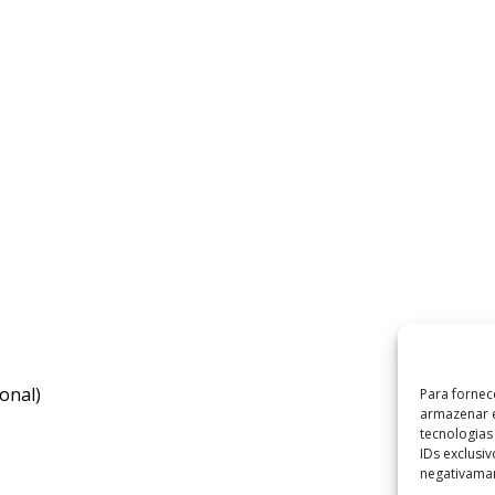
onal)
Para fornec
armazenar e
tecnologia
IDs exclusi
negativaman