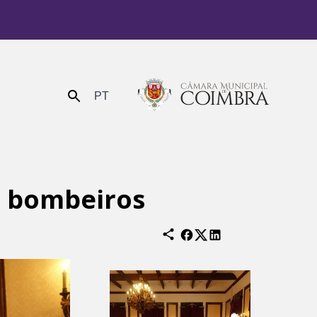
PT
Enviar
r bombeiros