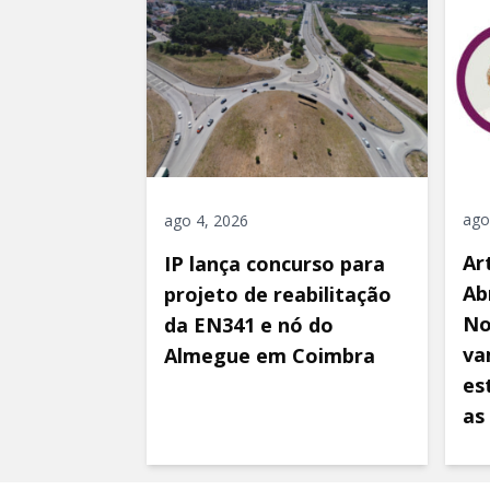
ago
ago 4, 2026
Ar
IP lança concurso para
Ab
projeto de reabilitação
No
da EN341 e nó do
va
Almegue em Coimbra
es
as