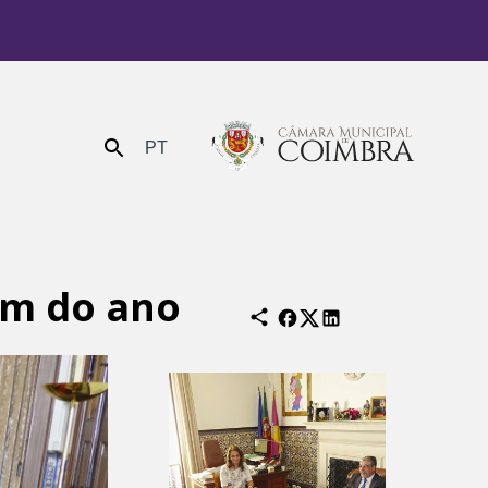
PT
Enviar
im do ano