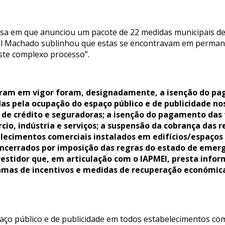
ensa em que anunciou um pacote de 22 medidas municipais de
el Machado sublinhou que estas se encontravam em permane
ste complexo processo”.
aram em vigor foram, designadamente, a isenção do pag
das pela ocupação do espaço público e de publicidade n
 de crédito e seguradoras; a isenção do pagamento das t
, indústria e serviços; a suspensão da cobrança das re
elecimentos comerciais instalados em edifícios/espaço
ncerrados por imposição das regras do estado de emerg
vestidor que, em articulação com o IAPMEI, presta info
amas de incentivos e medidas de recuperação económic
aço público e de publicidade em todos estabelecimentos co