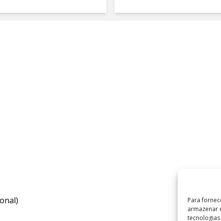
onal)
Para fornec
armazenar e
tecnologia