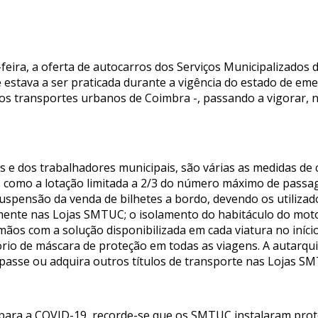
feira, a oferta de autocarros dos Serviços Municipalizado
estava a ser praticada durante a vigência do estado de em
s transportes urbanos de Coimbra -, passando a vigorar, n
s e dos trabalhadores municipais, são várias as medidas de 
s como a lotação limitada a 2/3 do número máximo de passag
uspensão da venda de bilhetes a bordo, devendo os utilizador
mente nas Lojas SMTUC; o isolamento do habitáculo do motor
mãos com a solução disponibilizada em cada viatura no iníci
rio de máscara de proteção em todas as viagens. A autarqu
 passe ou adquira outros títulos de transporte nas Lojas S
para a COVID-19, recorde-se que os SMTUC instalaram prote