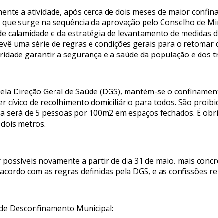
ente a atividade, após cerca de dois meses de maior confi
 que surge na sequência da aprovação pelo Conselho de Min
de calamidade e da estratégia de levantamento de medidas 
ê uma série de regras e condições gerais para o retomar d
ridade garantir a segurança e a saúde da população e dos t
 pela Direção Geral de Saúde (DGS), mantém-se o confiname
ver cívico de recolhimento domiciliário para todos. São pro
ma será de 5 pessoas por 100m2 em espaços fechados. É ob
 dois metros.
r possíveis novamente a partir de dia 31 de maio, mais conc
cordo com as regras definidas pela DGS, e as confissões rel
 de Desconfinamento Municipal: