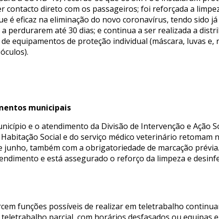
r contacto direto com os passageiros; foi reforçada a limpe
ue é eficaz na eliminação do novo coronavírus, tendo sido
a perdurarem até 30 dias; e continua a ser realizada a dist
 de equipamentos de proteção individual (máscara, luvas e,
óculos).
mentos municipais
nicípio e o atendimento da Divisão de Intervenção e Ação 
Habitação Social e do serviço médico veterinário retomam n
 de junho, também com a obrigatoriedade de marcação prévia
tendimento e está assegurado o reforço da limpeza e desinf
cem funções possíveis de realizar em teletrabalho continu
o teletrabalho parcial, com horários desfasados ou equipas e