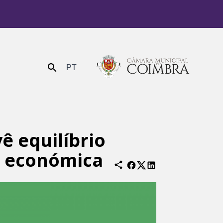
PT
Enviar
ê equilíbrio
o económica