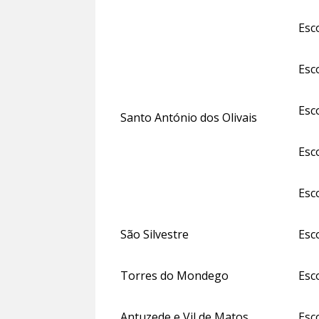
Esc
Esc
Esc
Santo António dos Olivais
Esc
Esc
São Silvestre
Esc
Torres do Mondego
Esc
Antuzede e Vil de Matos
Esc