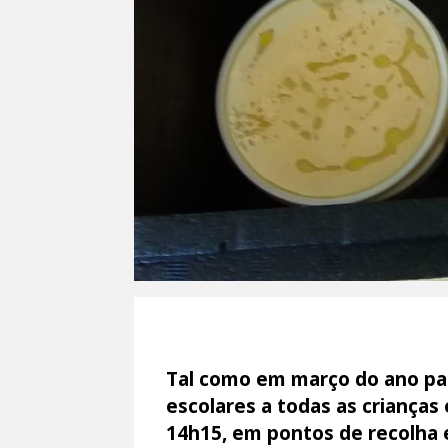
Tal como em março do ano pas
escolares a todas as crianças
14h15, em pontos de recolha 