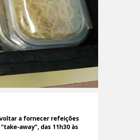
oltar a fornecer refeições
 “take-away”, das 11h30 às