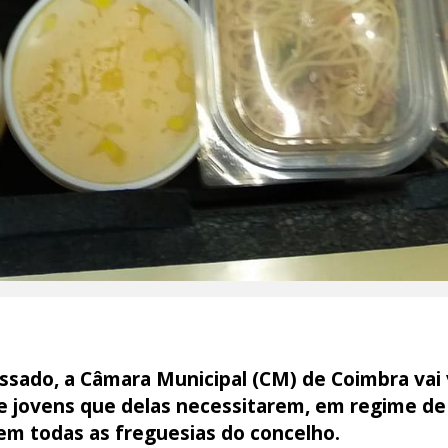
sado, a Câmara Municipal (CM) de Coimbra vai v
 e jovens que delas necessitarem, em regime de
em todas as freguesias do concelho.