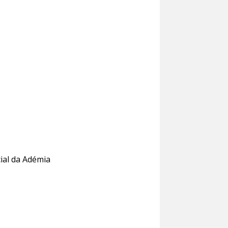
ial da Adémia