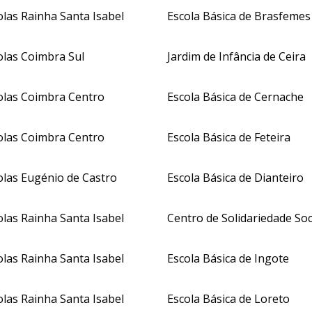
olas Rainha Santa Isabel
Escola Básica de Brasfemes
olas Coimbra Sul
Jardim de Infância de Ceira
olas Coimbra Centro
Escola Básica de Cernache
olas Coimbra Centro
Escola Básica de Feteira
olas Eugénio de Castro
Escola Básica de Dianteiro
olas Rainha Santa Isabel
Centro de Solidariedade Soc
olas Rainha Santa Isabel
Escola Básica de Ingote
olas Rainha Santa Isabel
Escola Básica de Loreto