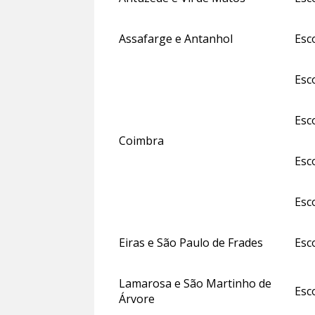
Assafarge e Antanhol
Esc
Esc
Esc
Coimbra
Esc
Esc
Eiras e São Paulo de Frades
Esc
Lamarosa e São Martinho de
Esc
Árvore