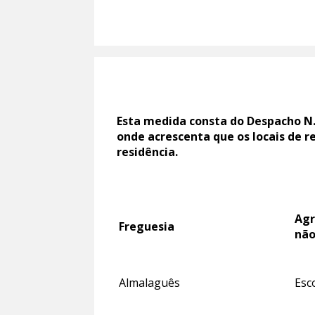
Esta medida consta do Despacho N.
onde acrescenta que os locais de 
residência.
Agr
Freguesia
não
Almalaguês
Esc