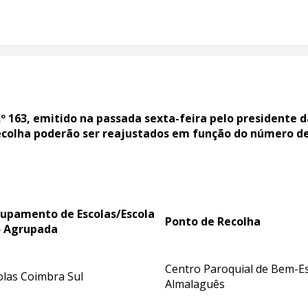
º 163, emitido na passada sexta-feira pelo presidente
recolha poderão ser reajustados em função do número de
upamento de Escolas/Escola
Ponto de Recolha
 Agrupada
Centro Paroquial de Bem-Es
olas Coimbra Sul
Almalaguês