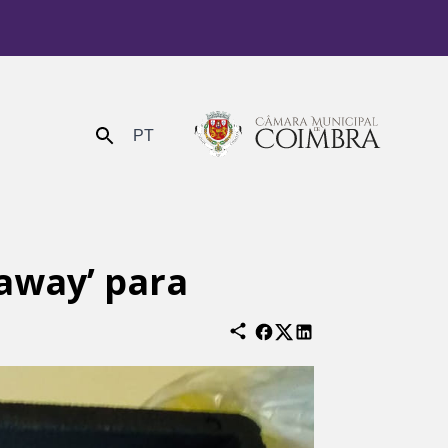
PT
Enviar
-away’ para