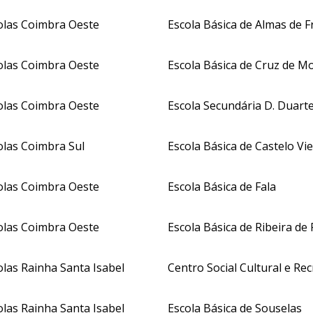
olas Coimbra Oeste
Escola Básica de Almas de F
olas Coimbra Oeste
Escola Básica de Cruz de M
olas Coimbra Oeste
Escola Secundária D. Duart
olas Coimbra Sul
Escola Básica de Castelo Vi
olas Coimbra Oeste
Escola Básica de Fala
olas Coimbra Oeste
Escola Básica de Ribeira de
olas Rainha Santa Isabel
Centro Social Cultural e Re
olas Rainha Santa Isabel
Escola Básica de Souselas