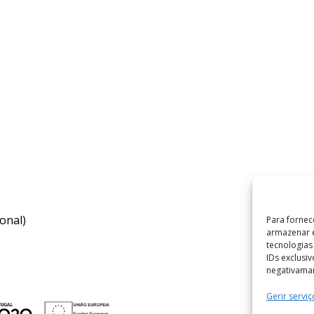
onal)
Para fornec
armazenar e
tecnologia
IDs exclusi
negativaman
Gerir serviç