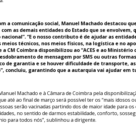
a.
com a comunicação social, Manuel Machado destacou qu
, com as demais entidades do Estado que se envolvem,
nacional”. “E o nosso contributo é de ajudar as entida
 meios técnicos, nos meios físicos, na logística e no 
e a CM Coimbra disponibilizou ao “ACES e ao Ministério
esdobramento de mensagem por SMS ou outras formas d
co de garantia e se houver dificuldade de transporte, 
”, concluiu, garantindo que a autarquia vai ajudar em tu
 Manuel Machado e à Câmara de Coimbra pela disponibilizaç
e até ao final de março será possível ter os “mais idosos o
essoas serão vacinadas partindo dos de maior idade para o
dades, no sentido de darmos estabilidade, conforto, sosseg
io para todos nós”, sublinhou a dirigente.