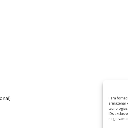
onal)
Para fornec
armazenar e
tecnologia
IDs exclusi
negativaman