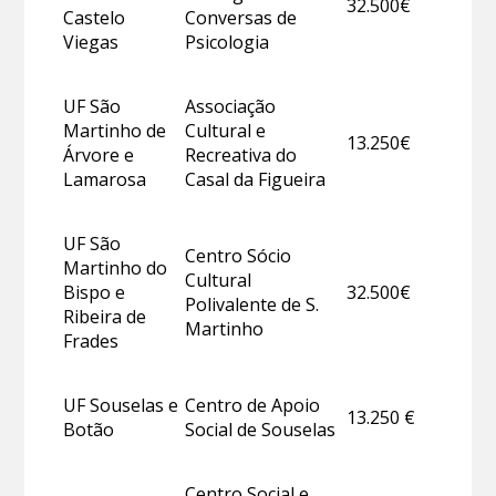
32.500€
Castelo
Conversas de
Viegas
Psicologia
UF São
Associação
Martinho de
Cultural e
13.250€
Árvore e
Recreativa do
Lamarosa
Casal da Figueira
UF São
Centro Sócio
Martinho do
Cultural
Bispo e
32.500€
Polivalente de S.
Ribeira de
Martinho
Frades
UF Souselas e
Centro de Apoio
13.250 €
Botão
Social de Souselas
Centro Social e