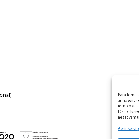
onal)
Para fornec
armazenar e
tecnologia
IDs exclusi
negativaman
Gerir serviç