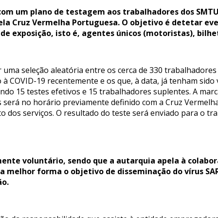
com um plano de testagem aos trabalhadores dos SMTUC
pela Cruz Vermelha Portuguesa. O objetivo é detetar ev
e exposição, isto é, agentes únicos (motoristas), bilhete
uma seleção aleatória entre os cerca de 330 trabalhadores 
o à COVID-19 recentemente e os que, à data, já tenham sido 
do 15 testes efetivos e 15 trabalhadores suplentes. A mar
tes será no horário previamente definido com a Cruz Verme
dos serviços. O resultado do teste será enviado para o tr
ente voluntário, sendo que a autarquia apela à colabor
da melhor forma o objetivo de disseminação do vírus S
ão.