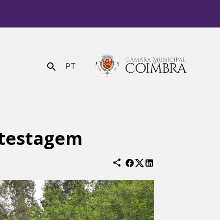
PT
Enviar
 testagem