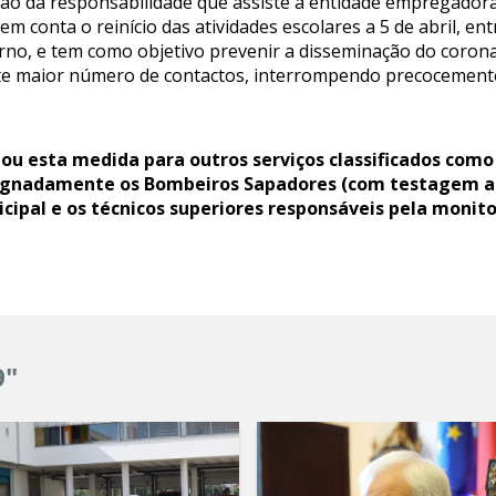
ção da responsabilidade que assiste à entidade empregador
m conta o reinício das atividades escolares a 5 de abril, en
rno, e tem como objetivo prevenir a disseminação do coron
 maior número de contactos, interrompendo precocemente 
ou esta medida para outros serviços classificados como
esignadamente os Bombeiros Sapadores (com testagem a
icipal e os técnicos superiores responsáveis pela monit
9"