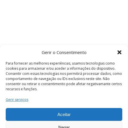
Gerir o Consentimento
Para fornecer as melhores experiências, usamos tecnologias como
cookies para armazenar e/ou aceder a informações do dispositivo.
Consentir com essas tecnologias nos permitirá processar dados, como
comportamento de navegação ou IDs exclusivos neste site. Não
consentir ou retirar o consentimento pode afetar negativamante certos
recursos e funções.
Termos e Condições
Gerir serviços
Aceitar
© 2026 . Câmara Municipal de Coimbra . Todos
os direitos reservados.
Negar