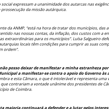
o social expressam a unanimidade dos autarcas nas exigênc
a prossecução da missão autárquica.
nte da ANMP, “está na hora de tratar dos municípios, das 
entido nas nossas contas, da inflação, dos custos com a e
extraordinárias para os municípios”. Luísa Salgueiro def
 autarquias locais têm condições para cumprir as suas compe
em ordem”.
não posso deixar de manifestar a minha estranheza por v
Municipal a manifestar-se contra o apoio do Governo às 
imbra e esta Câmara, o que é intolerável e representa uma 
es que contrariam a vontade unânime dos presidentes de Câ
cípio de Coimbra.
a maioria continuará a defender e a lutar pelos interes