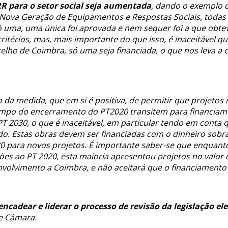
RR para o setor social seja aumentada
, dando o exemplo 
Nova Geração de Equipamentos e Respostas Sociais, todas 
 uma, uma única foi aprovada e nem sequer foi a que obtev
térios, mas, mais importante do que isso, é inaceitável q
lho de Coimbra, só uma seja financiada, o que nos leva a co
o da medida, que em si é positiva, de permitir que projetos
empo do encerramento do PT2020 transitem para financiame
 2030, o que é inaceitável, em particular tendo em conta q
do. Estas obras devem ser financiadas com o dinheiro sobra
30 para novos projetos. É importante saber-se que enquant
ões ao PT 2020, esta maioria apresentou projetos no valor 
volvimento a Coimbra, e não aceitará que o financiamento 
ncadear e liderar o processo de revisão da legislação el
e Câmara.