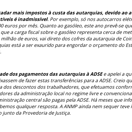
ecadar mais impostos à custa das autarquias, devido ao 
tíveis é inadmissível
. Por exemplo, só nos autocarros elét
0 euros por mês. Quanto ao gasóleo, este ano prevê-se qu
que a carga fiscal sobre o gasóleo representa cerca de meta
 milhão de euros, vai direto dos cofres da autarquia de Co
uias está a ser exaurido para engordar o orçamento do Est
.
dade dos pagamentos das autarquias à ADSE
e apelei a q
assem de fazer estas transferências para a ADSE. Creio q
ta dos descontos dos trabalhadores, que efetuamos confor
ores da administração local no regime livre e convenciona
ministração central são pagas pela ADSE. Há meses que inf
bemos qualquer resposta. A ANMP ainda nem sequer teve i
o junto da Provedoria de Justiça.