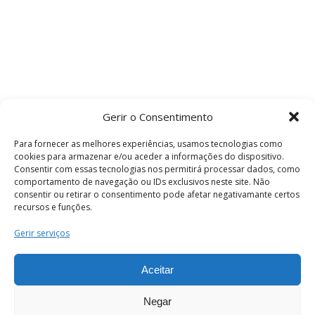
Gerir o Consentimento
Para fornecer as melhores experiências, usamos tecnologias como
cookies para armazenar e/ou aceder a informações do dispositivo.
Consentir com essas tecnologias nos permitirá processar dados, como
comportamento de navegação ou IDs exclusivos neste site. Não
consentir ou retirar o consentimento pode afetar negativamante certos
recursos e funções.
Termos e Condições
Gerir serviços
Aceitar
© 2026 . Câmara Municipal de Coimbra . Todos
os direitos reservados.
Negar