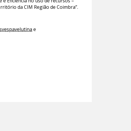
e Eficiência no uso de recursos –
rritório da CIM Região de Coimbra”.
asvespavelutina
e