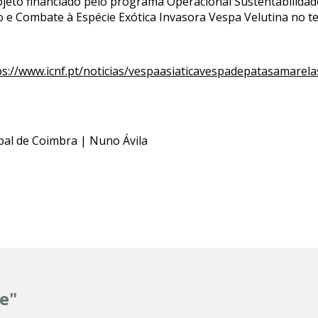
jeto financiado pelo programa Operacional Sustentabilidade 
e Combate à Espécie Exótica Invasora Vespa Velutina no te
ps://www.icnf.pt/noticias/vespaasiaticavespadepatasamarel
pal de Coimbra | Nuno Ávila
e"