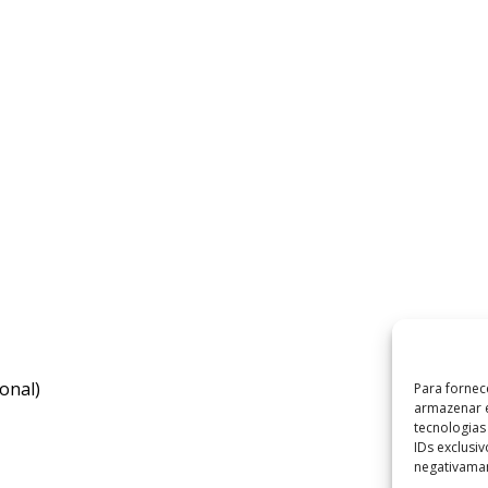
onal)
Para fornec
armazenar e
tecnologia
IDs exclusi
negativaman