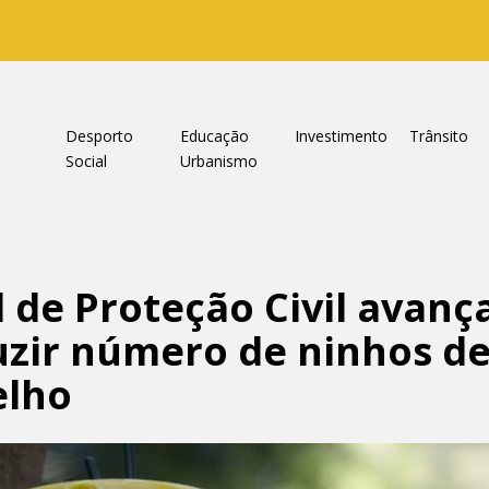
a
Desporto
Educação
Investimento
Trânsito
Social
Urbanismo
l de Proteção Civil avan
uzir número de ninhos d
elho