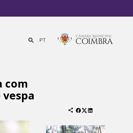
PT
Enviar
ça com
e vespa