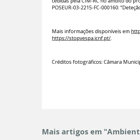
cedidas pela CIM-RC no âmbito do pro
POSEUR-03-2215-FC-000160: “Deteção 
Mais informações disponíveis em
htt
https://stopvespa.icnf.pt/
.
Créditos fotográficos: Câmara Munici
Mais artigos em "Ambient