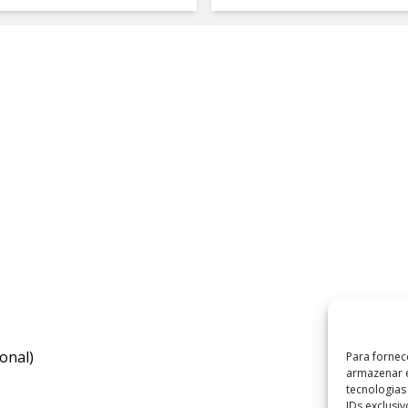
onal)
Para fornec
armazenar e
tecnologia
IDs exclusi