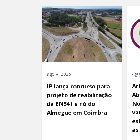
ago
ago 4, 2026
Ar
IP lança concurso para
Ab
projeto de reabilitação
No
da EN341 e nó do
va
Almegue em Coimbra
es
as