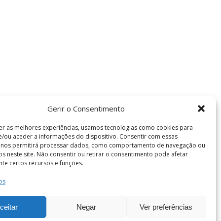
Gerir o Consentimento
er as melhores experiências, usamos tecnologias como cookies para
/ou aceder a informações do dispositivo. Consentir com essas
s nos permitirá processar dados, como comportamento de navegação ou
vos neste site. Não consentir ou retirar o consentimento pode afetar
te certos recursos e funções.
os
Termos e Condições
de Coimbra . Todos os direitos reservados.
ceitar
Negar
Ver preferências