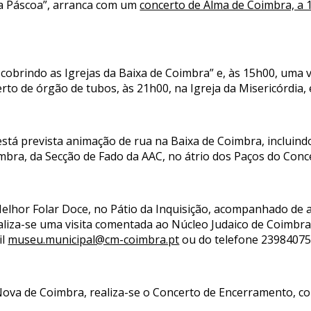
a Páscoa”, arranca com um
concerto de Alma de Coimbra, a 16
“Descobrindo as Igrejas da Baixa de Coimbra” e, às 15h00, uma
to de órgão de tubos, às 21h00, na Igreja da Misericórdia, 
, está prevista animação de rua na Baixa de Coimbra, incluin
ra, da Secção de Fado da AAC, no átrio dos Paços do Conce
Melhor Folar Doce, no Pátio da Inquisição, acompanhado de a
liza-se uma visita comentada ao Núcleo Judaico de Coimbra, 
il
museu.municipal@cm-coimbra.pt
ou do telefone 239840754
é Nova de Coimbra, realiza-se o Concerto de Encerramento, c