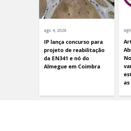
ago
ago 4, 2026
Ar
IP lança concurso para
Ab
projeto de reabilitação
No
da EN341 e nó do
va
Almegue em Coimbra
es
as