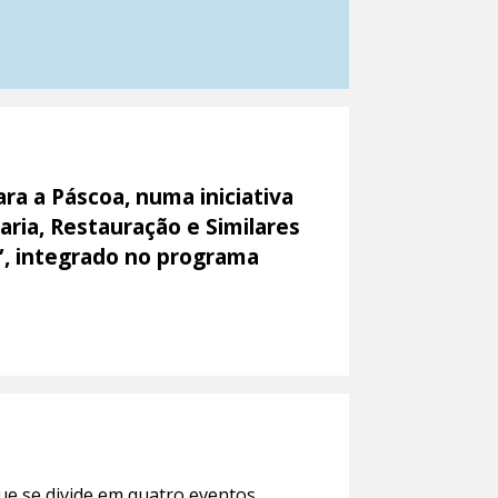
ra a Páscoa, numa iniciativa
ria, Restauração e Similares
”, integrado no programa
ue se divide em quatro eventos