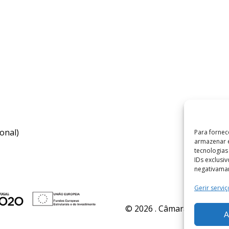
onal)
Para fornec
armazenar e
tecnologia
IDs exclusi
negativaman
Gerir serviç
© 2026 . Câmara Municipal 
A