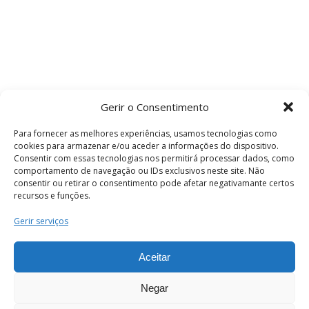
Gerir o Consentimento
Para fornecer as melhores experiências, usamos tecnologias como
cookies para armazenar e/ou aceder a informações do dispositivo.
Consentir com essas tecnologias nos permitirá processar dados, como
comportamento de navegação ou IDs exclusivos neste site. Não
consentir ou retirar o consentimento pode afetar negativamante certos
recursos e funções.
Termos e Condições
Gerir serviços
Aceitar
© 2026 . Câmara Municipal de Coimbra . Todos
os direitos reservados.
Negar