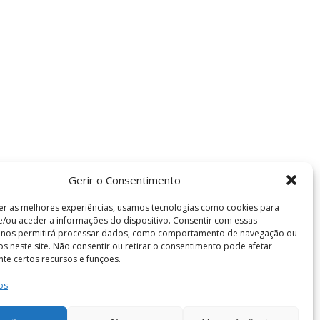
Gerir o Consentimento
er as melhores experiências, usamos tecnologias como cookies para
/ou aceder a informações do dispositivo. Consentir com essas
s nos permitirá processar dados, como comportamento de navegação ou
vos neste site. Não consentir ou retirar o consentimento pode afetar
te certos recursos e funções.
os
Termos e Condições
de Coimbra . Todos os direitos reservados.