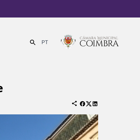
PT
Enviar
e