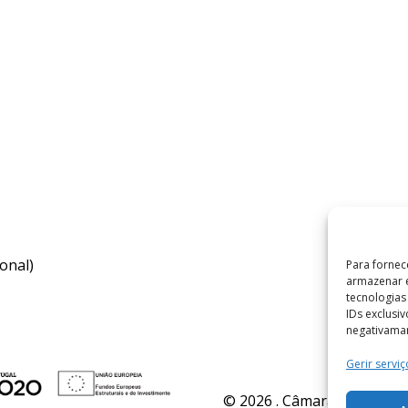
onal)
Para fornec
armazenar e
tecnologia
IDs exclusi
negativaman
Gerir serviç
© 2026 . Câmara Municipal 