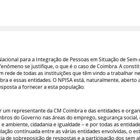
acional para a Integração de Pessoas em Situação de Sem-A
enómeno se justifique, o que é o caso de Coimbra. A const
em rede de todas as instituições que têm vindo a trabalhar n
bra e essas entidades. O NPISA está, naturalmente, aberto 
sposta a fornecer a esta população.
r um representante da CM Coimbra e das entidades e organ
os do Governo nas áreas do emprego, segurança social, ed
s e ambiente, cidadania e igualdade – e por todas as entida
ação continuada entre as várias entidades envolvidas, o es
cia de sobreposição de respostas e a participação dos sem a