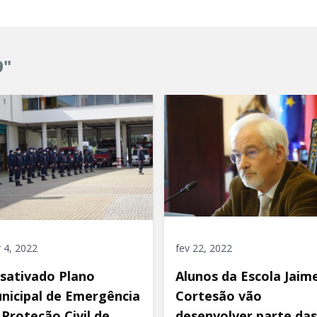
9"
 4, 2022
fev 22, 2022
sativado Plano
Alunos da Escola Jaim
nicipal de Emergência
Cortesão vão
 Proteção Civil de
desenvolver parte das