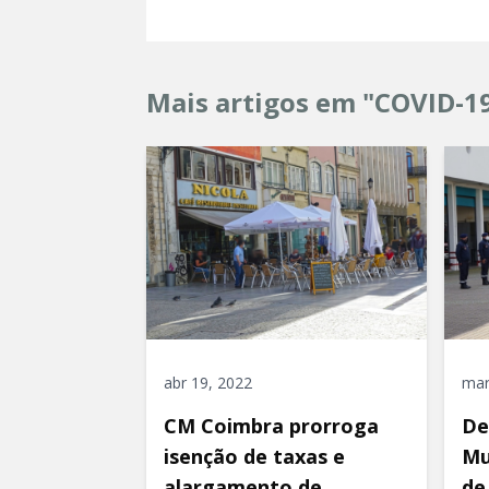
Mais artigos em "COVID-1
abr 19, 2022
mar
CM Coimbra prorroga
De
isenção de taxas e
Mu
alargamento de
de