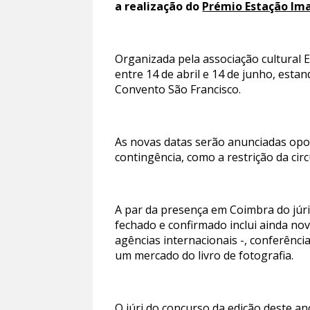
a realização do
Prémio Estação Im
Organizada pela associação cultural 
entre 14 de abril e 14 de junho, esta
Convento São Francisco.
As novas datas serão anunciadas opo
contingência, como a restrição da circ
A par da presença em Coimbra do júri
fechado e confirmado inclui ainda no
agências internacionais -, conferênci
um mercado do livro de fotografia.
O júri do concurso da edição deste a