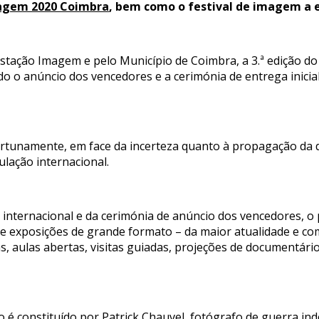
agem 2020 Coimbra
, bem como o festival de imagem a e
Estação Imagem e pelo Município de Coimbra, a 3.ª edição d
ndo o anúncio dos vencedores e a cerimónia de entrega inici
rtunamente, em face da incerteza quanto à propagação da 
ulação internacional.
 internacional e da cerimónia de anúncio dos vencedores, 
ve exposições de grande formato – da maior atualidade e c
as, aulas abertas, visitas guiadas, projeções de documentári
no é constituído por Patrick Chauvel, fotógrafo de guerra