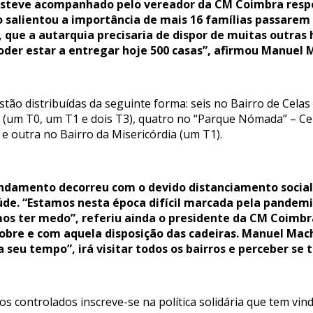
esteve acompanhado pelo vereador da CM Coimbra respo
 salientou a importância de mais 16 famílias passarem 
 que a autarquia precisaria de dispor de muitas outras
der estar a entregar hoje 500 casas”, afirmou Manuel 
tão distribuídas da seguinte forma: seis no Bairro de Celas
(um T0, um T1 e dois T3), quatro no “Parque Nómada” – Cen
e outra no Bairro da Misericórdia (um T1).
endamento decorreu com o devido distanciamento socia
úde. “Estamos nesta época difícil marcada pela pandem
os ter medo”, referiu ainda o presidente da CM Coimbra
obre e com aquela disposição das cadeiras. Manuel Mach
a seu tempo”, irá visitar todos os bairros e perceber se 
 controlados inscreve-se na política solidária que tem vind