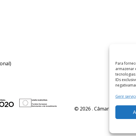
onal)
Para fornec
armazenar e
tecnologia
IDs exclusi
negativaman
Gerir serviç
© 2026 . Câmara Municipal 
A