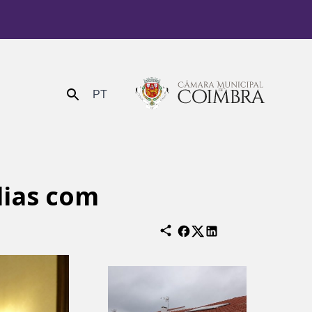
PT
Enviar
lias com