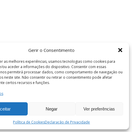
Gerir o Consentimento
er as melhores experiências, usamos tecnologias como cookies para
/ou aceder a informações do dispositivo. Consentir com essas
s nos permitirá processar dados, como comportamento de navegação ou
vos neste site. Não consentir ou retirar o consentimento pode afetar
te certos recursos e funções.
os
Termos e Condições
de Coimbra . Todos os direitos reservados.
ceitar
Negar
Ver preferências
Política de Cookies
Declaração de Privacidade