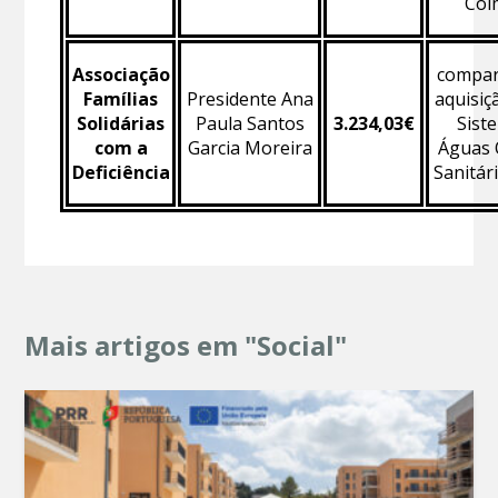
Coi
Associação
compart
Famílias
Presidente Ana
aquisiç
Solidárias
Paula Santos
3.234,03€
Sist
com a
Garcia Moreira
Águas 
Deficiência
Sanitári
Mais artigos em "Social"