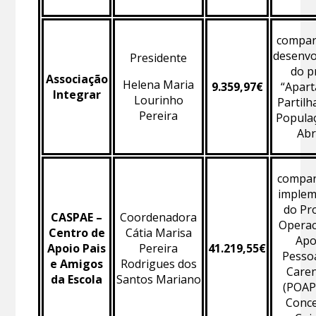
compart
desenvo
Presidente
do p
Associação
Helena Maria
9.359,97€
“Apar
Integrar
Lourinho
Partilh
Pereira
Popula
Abr
compart
implem
do Pr
CASPAE –
Coordenadora
Operac
Centro de
Cátia Marisa
Apo
Apoio Pais
Pereira
41.219,55€
Pesso
e Amigos
Rodrigues dos
Caren
da Escola
Santos Mariano
(POAP
Conce