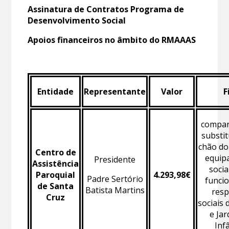
Assinatura de Contratos Programa de
Desenvolvimento Social
Apoios financeiros no âmbito do RMAAAS
Entidade
Representante
Valor
F
compart
substit
chão do
Centro de
equip
Presidente
Assistência
socia
Paroquial
4.293,98€
Padre Sertório
funci
de Santa
Batista Martins
resp
Cruz
sociais 
e Jar
Infâ