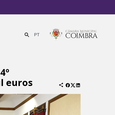
PT
Enviar
 4º
l euros