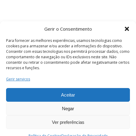
Gerir o Consentimento
Para fornecer as melhores experiências, usamos tecnologias como
cookies para armazenar e/ou aceder a informações do dispositivo.
Consentir com essas tecnologias nos permitirá processar dados, como
comportamento de navegação ou IDs exclusivos neste site. Não
consentir ou retirar o consentimento pode afetar negativamante certos
recursos e funções.
Termos e Condições
Gerir serviços
Aceitar
© 2026 . Câmara Municipal de Coimbra . Todos
os direitos reservados.
Negar
Ver preferências
PT
Enviar
Política de Cookies
Declaração de Privacidade