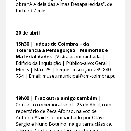
obra “A Aldeia das Almas Desaparecidas”, de
Richard Zimler.
20 de abril
15h30
|
Judeus de Coimbra
–
da
Tolerância à Perseguição
–
Memórias e
Materialidades
. |Visita acompanhada |
Edifício da Inquisição | Público-alvo: Geral |
Mín. 5 | Máx. 25 | Requer inscrição: 239 840
754 | Email:
museu.municipal@cm-coimbra.pt
19h00
|
Traz outro amigo também
|
Concerto comemorativo do 25 de Abril, com
repertório de Zeca Afonso, na voz de
António Ataíde, acompanhado por Otávio
Sérgio e Nuno Botelho, na guitarra clássica,
e Bruno Costa, na guitarra portuguesa. |