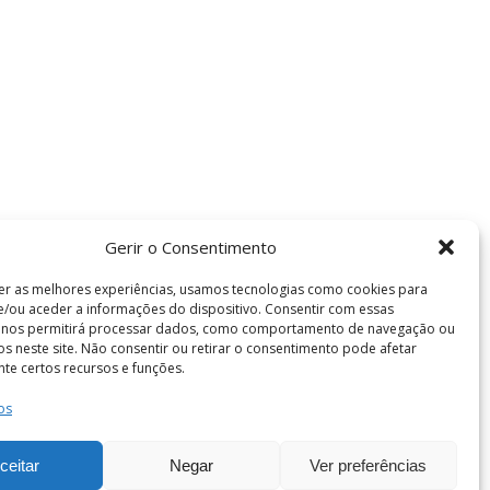
Gerir o Consentimento
er as melhores experiências, usamos tecnologias como cookies para
/ou aceder a informações do dispositivo. Consentir com essas
s nos permitirá processar dados, como comportamento de navegação ou
vos neste site. Não consentir ou retirar o consentimento pode afetar
te certos recursos e funções.
Termos e Condições
os
de Coimbra . Todos os direitos reservados.
ceitar
Negar
Ver preferências