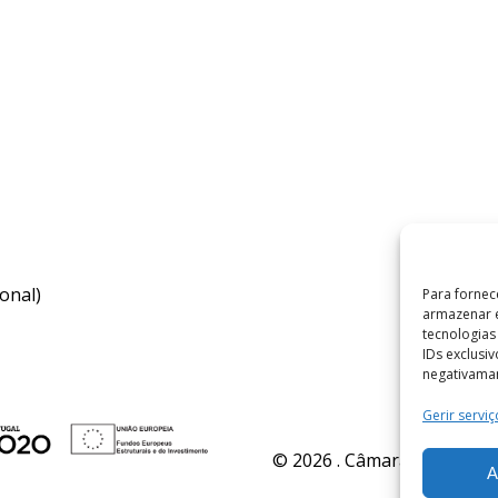
onal)
Para fornec
armazenar e
tecnologia
IDs exclusi
negativaman
Gerir serviç
© 2026 . Câmara Municipal 
A