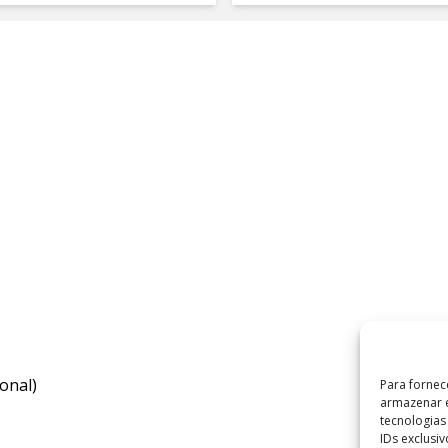
onal)
Para fornec
armazenar e
tecnologia
IDs exclusi