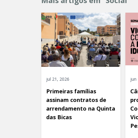
Mais artigos em "Social"
jul 21, 2026
jun
Primeiras famílias
Câ
assinam contratos de
pr
arrendamento na Quinta
Co
das Bicas
Vi
Pe