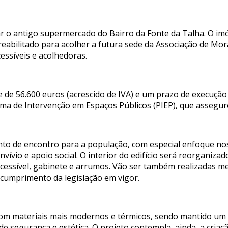
ar o antigo supermercado do Bairro da Fonte da Talha. O i
 reabilitado para acolher a futura sede da Associação de Mo
ssíveis e acolhedoras.
 de 56.600 euros (acrescido de IVA) e um prazo de execução 
a de Intervenção em Espaços Públicos (PIEP), que assegur
nto de encontro para a população, com especial enfoque no
ívio e apoio social. O interior do edifício será reorganizad
 acessível, gabinete e arrumos. Vão ser também realizadas m
e cumprimento da legislação em vigor.
om materiais mais modernos e térmicos, sendo mantido um 
 de segurança e estética. O projeto contempla, ainda, a cri