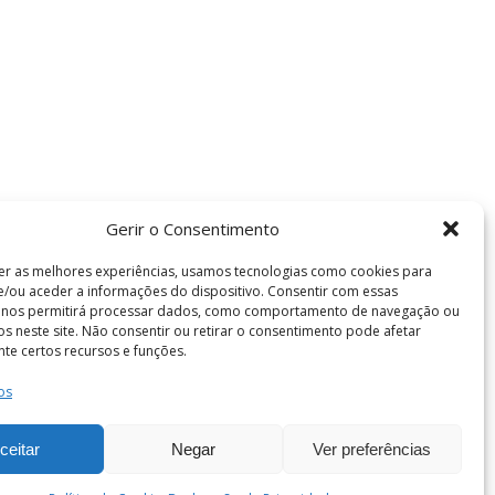
Gerir o Consentimento
er as melhores experiências, usamos tecnologias como cookies para
/ou aceder a informações do dispositivo. Consentir com essas
s nos permitirá processar dados, como comportamento de navegação ou
vos neste site. Não consentir ou retirar o consentimento pode afetar
te certos recursos e funções.
os
Termos e Condições
de Coimbra . Todos os direitos reservados.
ceitar
Negar
Ver preferências