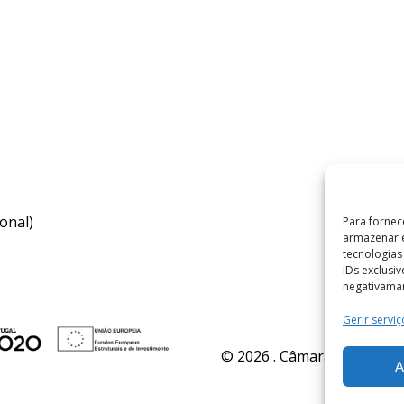
onal)
Para fornec
armazenar e
tecnologia
IDs exclusi
negativaman
Gerir serviç
© 2026 . Câmara Municipal 
A