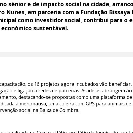
sénior e de impacto social na cidade, arrancou 
ro Nunes, em parceria com a Fundação Bissaya 
cipal como investidor social, contribui para o 
 económico sustentável.
 capacitação, os 16 projetos agora incubados vão beneficiar
lgação e ligação a redes de parcerias. As ideias abrangem á
olamento, destacando-se propostas como uma plataforma de 
edicada à menopausa, uma coleira com GPS para animais de 
tervenção social na Baixa de Coimbra.
tos, realizada no Cowork Pátio, no Pátio da Inquisição, con