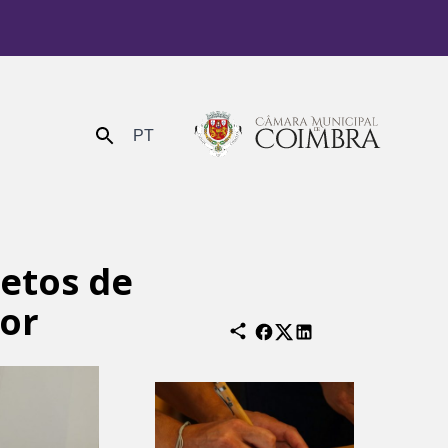
PT
Enviar
etos de
ior