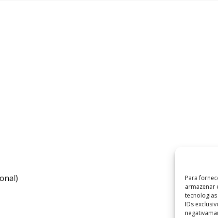
onal)
Para fornec
armazenar e
tecnologia
IDs exclusi
negativaman